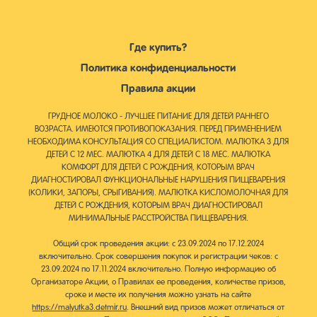
Где купить?
Политика конфиденциальности
Правила акции
ГРУДНОЕ МОЛОКО - ЛУЧШЕЕ ПИТАНИЕ ДЛЯ ДЕТЕЙ РАННЕГО
ВОЗРАСТА. ИМЕЮТСЯ ПРОТИВОПОКАЗАНИЯ. ПЕРЕД ПРИМЕНЕНИЕМ
НЕОБХОДИМА КОНСУЛЬТАЦИЯ СО СПЕЦИАЛИСТОМ. МАЛЮТКА 3 ДЛЯ
ДЕТЕЙ С 12 МЕС. МАЛЮТКА 4 ДЛЯ ДЕТЕЙ С 18 МЕС. МАЛЮТКА
КОМФОРТ ДЛЯ ДЕТЕЙ С РОЖДЕНИЯ, КОТОРЫМ ВРАЧ
ДИАГНОСТИРОВАЛ ФУНКЦИОНАЛЬНЫЕ НАРУШЕНИЯ ПИЩЕВАРЕНИЯ
(КОЛИКИ, ЗАПОРЫ, СРЫГИВАНИЯ). МАЛЮТКА КИСЛОМОЛОЧНАЯ ДЛЯ
ДЕТЕЙ С РОЖДЕНИЯ, КОТОРЫМ ВРАЧ ДИАГНОСТИРОВАЛ
МИНИМАЛЬНЫЕ РАССТРОЙСТВА ПИЩЕВАРЕНИЯ.
Общий срок проведения акции: с 23.09.2024 по 17.12.2024
включительно. Срок совершения покупок и регистрации чеков: с
23.09.2024 по 17.11.2024 включительно. Полную информацию об
Организаторе Акции, о Правилах ее проведения, количестве призов,
сроке и месте их получения можно узнать на сайте
https://malyutka3.detmir.ru
. Внешний вид призов может отличаться от